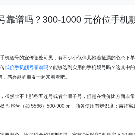
靠谱吗？300-1000 元价位手
手机靓号的宣传随处可见，有不少小伙伴儿抱着捡漏的心态下单
传
低价手机靓号靠谱吗
？能够选到实用的手机靓号吗？这其中的关键
购指南，感兴趣的朋友一起来看看吧。
然比不上那些五连号或者全顺子号，但是在性价比方面非常高的，比如
AAB 型尾号（如 5566）500-900 元，商务使用有辨识度；吉祥寓意
定要避免，比如说合约捆绑陷阱，宣称 “无保底” 却绑定 5-10