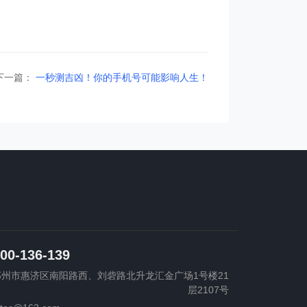
下一篇：
一秒测吉凶！你的手机号可能影响人生！
00-136-139
郑州市惠济区南阳路西、刘砦路北升龙汇金广场1号楼21
层2107号